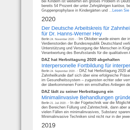
bei Kindern ist weiterhin ein großes Problem in De
bereits 54 Prozent der unter Zehnjährigen kariöse, 
Gruppenprophylaxe in Kindergärten und ...
Lesen Sie 
2020
Der Deutsche Arbeitskreis für Zahnhei
für Dr. Hanns-Werner Hey
Im Oktober wurde einem der i
Berlin
24. November 2020
Verdienstorden der Bundesrepublik Deutschland verlie
Unterstützung und Versorgung der Menschen in Kirgis
Verantwortung des Berufsstands für die qualitativen
DAZ hat Herbsttagung 2020 abgehalten
Interpersonelle Fortbildung für interp
DAZ hat Herbsttagung 2020 abg
Berlin
24. September 2020
Zahnheilkunde darf sich über eine erfolgreiche Präs
im Gesundheitssystem – zugunsten echter oder vermei
der überkommenen Form ein ernsthaftes Anliegen der 
DAZ lädt zu seiner Herbsttagung ein
Minimalinvasive Behandlungen gründ
In der Fügetechnik war die Möglichk
Berlin
21. Juli 2020
den Bereichen Füllung und Zahntechnik, dann aber a
vielen Fällen ein minimalinvasives, Substanz spar
Minimalinvasive Techniken sind nicht nur in der jew
2019