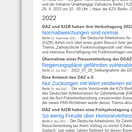
und die Initiative Unabhängige Zahnärzte Berlin ( I
29. 4. 2023 um 10 : 00 Uhr – Haus der KZV Berlin, Ge
2022
DAZ und IUZB haben ihre Herbsttagung 2022 
Normabweichungen sind normal
Der Deutsche Arbeitskreis für
Berlin
23. September 2022
(IUZB) dürfen sich über einen guten Besuch ihrer ge
Thema „Zahnärztliche Funktionsdiagnostik und -thera
und intensive Beschäftigung mit Funktionsfragen und
Übernahme einer Pressemitteilung der DGAZ
Regierungspläne gefährden vulnerab
2022_07_18_Stellungnahme der D
Berlin
23. Juli 2022
Eine Antwort des DAZ e.V.
Nur Zuckungen mit Wert verdienen ein
Der erste Vorsitzende der KZV-Berl
Berlin
25. Mai 2022
des Deutschen Arbeitskreises für Zahnheilkunde (DA
und die Arzt-Patientenbeziehung zersetzenden Auswi
der neuen PAR-Richtlinien wurde dieses Thema aktualis
DAZ und IUZB haben eine Frühjahrstagung 
So wenig Freude über Honorarverbes
Der Deutsche Arbeitskreis für Zahnh
Berlin
6. Mai 2022
Besucherandrang bei ihrem Vortrag zu ersten Erfahru
Gerlach, seit vielen Jahren Referent für diesen Berei