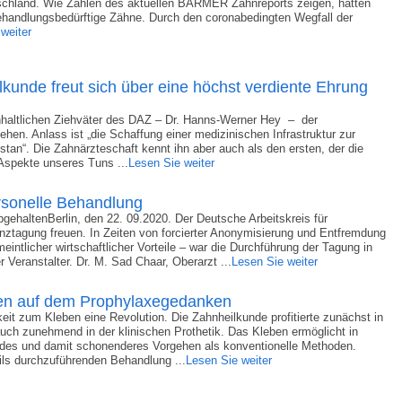
utschland. Wie Zahlen des aktuellen BARMER Zahnreports zeigen, hatten
behandlungsbedürftige Zähne. Durch den coronabedingten Wegfall der
weiter
lkunde freut sich über eine höchst verdiente Ehrung
nhaltlichen Ziehväter des DAZ – Dr. Hanns-Werner Hey – der
hen. Anlass ist „die Schaffung einer medizinischen Infrastruktur zur
tan“. Die Zahnärzteschaft kennt ihn aber auch als den ersten, der die
 Aspekte unseres Tuns ...
Lesen Sie weiter
ersonelle Behandlung
ehaltenBerlin, den 22. 09.2020. Der Deutsche Arbeitskreis für
enztagung freuen. In Zeiten von forcierter Anonymisierung und Entfremdung
ntlicher wirtschaftlicher Vorteile – war die Durchführung der Tagung in
Veranstalter. Dr. M. Sad Chaar, Oberarzt ...
Lesen Sie weiter
en auf dem Prophylaxegedanken
eit zum Kleben eine Revolution. Die Zahnheilkunde profitierte zunächst in
uch zunehmend in der klinischen Prothetik. Das Kleben ermöglicht in
endes und damit schonenderes Vorgehen als konventionelle Methoden.
eils durchzuführenden Behandlung ...
Lesen Sie weiter