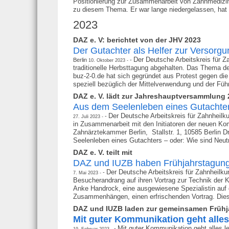
Positionierung zur Zusammenarbeit von Zahnmedizin 
zu diesem Thema. Er war lange niedergelassen, hat s
2023
DAZ e. V: berichtet von der JHV 2023
Der Gutachter als Helfer zur Versorgu
Der Deutsche Arbeitskreis für Z
Berlin
10. Oktober 2023
traditionelle Herbsttagung abgehalten. Das Thema d
buz-2-0.de hat sich gegründet aus Protest gegen die
speziell bezüglich der Mittelverwendung und der Führ
DAZ e. V. lädt zur Jahreshauptversammlung 
Aus dem Seelenleben eines Gutachte
Der Deutsche Arbeitskreis für Zahnheilku
27. Juli 2023
in Zusammenarbeit mit den Initiatoren der neuen Ko
Zahnärztekammer Berlin, Stallstr. 1, 10585 Berlin
Seelenleben eines Gutachters – oder: Wie sind Neutra
DAZ e. V. teilt mit
DAZ und IUZB haben Frühjahrstagung
Der Deutsche Arbeitskreis für Zahnheilku
7. Mai 2023
Besucherandrang auf ihren Vortrag zur Technik der 
Anke Handrock, eine ausgewiesene Spezialistin auf
Zusammenhängen, einen erfrischenden Vortrag. Diese
DAZ und IUZB laden zur gemeinsamen Frühj
Mit guter Kommunikation geht alles 
Mit guter Kommunikation geht alles le
19. Februar 2023