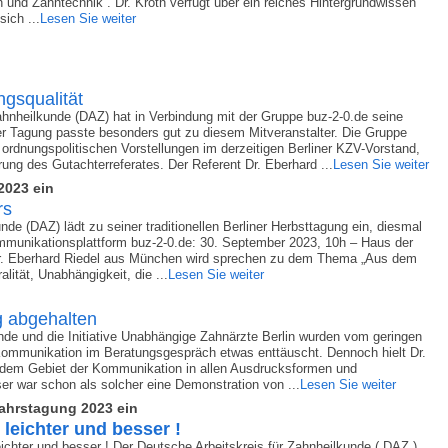
und Zahntechnik“. Dr. Kroth verfügt über ein reiches Hintergrundwissen
ich ...
Lesen Sie weiter
ngsqualität
ahnheilkunde (DAZ) hat in Verbindung mit der Gruppe buz-2-0.de seine
er Tagung passte besonders gut zu diesem Mitveranstalter. Die Gruppe
 ordnungspolitischen Vorstellungen im derzeitigen Berliner KZV-Vorstand,
ung des Gutachterreferates. Der Referent Dr. Eberhard ...
Lesen Sie weiter
2023 ein
rs
nde (DAZ) lädt zu seiner traditionellen Berliner Herbsttagung ein, diesmal
mmunikationsplattform buz-2-0.de: 30. September 2023, 10h – Haus der
 Dr. Eberhard Riedel aus München wird sprechen zu dem Thema „Aus dem
lität, Unabhängigkeit, die ...
Lesen Sie weiter
 abgehalten
nde und die Initiative Unabhängige Zahnärzte Berlin wurden vom geringen
Kommunikation im Beratungsgespräch etwas enttäuscht. Dennoch hielt Dr.
 dem Gebiet der Kommunikation in allen Ausdrucksformen und
r war schon als solcher eine Demonstration von ...
Lesen Sie weiter
ahrstagung 2023 ein
leichter und besser !
ichter und besser ! Der Deutsche Arbeitskreis für Zahnheilkunde ( DAZ )