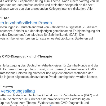
te die ärztliche Gesprächsführung zum Thema. Nach einem Vortrag von Dr.
gen rund um den professionellen und ethischen Anspruch an die Arzt-
lagen wurde von den anwesenden Kollegen intensiv diskutiert. Alle
nd DAZ
en in zahnärztlichen Praxen
erordnungen in Deutschland wird von Zahnärzten ausgestellt. Zu diesem
. Constanze Schäfer auf der diesjährigen gemeinsamen Frühjahrstagung der
des Deutschen Arbeitskreises für Zahnheilkunde (DAZ). Die
eislich bei einem breiten Einsatz eines Antibiotikums Bakterien auf
 CMD-Diagnostik und -Therapie
erbsttagung des Deutschen Arbeitskreises für Zahnheilkunde und der
Prof. Dr. Jens Christoph Türp, Basel, zum Thema „Evidenzbasierte CMD-
umfassende Darstellung einfacher und objektivierbarer Methoden der
 in jeder allgemeinzahnärztlichen Praxis durchgeführt werden können.
sttagung
 Versorgungsalltag
ttagung bieten der Deutsche Arbeitskreis für Zahnheilkunde (DAZ) und
m 16. September 2017 wieder eine praxisorientierte Fortbildung an.
 Türp aus Basel zum Thema „Evidenzbasierte CMD-Diagnostik und -