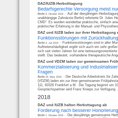
DAZ/IUZB-Herbstttagung
Bedarfsgerechte Versorgung meist nur
Auf der diesjährigen Herbsttagun
Berlin
9. Oktober 2019
unabhängige Zahnärzte Berlin) referierte Dr. Jule
CMD“. Es wurden wunderbar praktische, einfach anw
praktischer Erfahrung in der Manual- und Physiotherap
DAZ und IUZB laden zur ihrer Herbsttagung 
Funktionsstörungen mit Zurückhaltung
Funktionsstörungen sind in aller Mu
Berlin
4. Juli 2019
Auftretenshäufigkeit ergibt sich auch ein sehr groß
sich seit vielen Jahren für eine betreuungsorientiert
stellt. Das bedeutet, vorhandene therapeutische Ang
DAZ und VDZM laden zur gemeinsamen Früh
Kommerzialisierung und Industrialisie
Fragen
Der Deutsche Arbeitskreis für Za
Berlin
25. März 2019
(VDZM) laden ein zur ihrer gemeinsamen Frühjahrsta
111, 60326 Frankfurt a.M.. Die Tagung beginnt um 10
Gesprächspartner wird Franz Knieps zur Verfügung .
2018
DAZ und IUZB halten Herbsttagung ab
Forderung nach besserer Honorierung
Die diesjährige gemeinsame Herb
Berlin
1. Oktober 2018