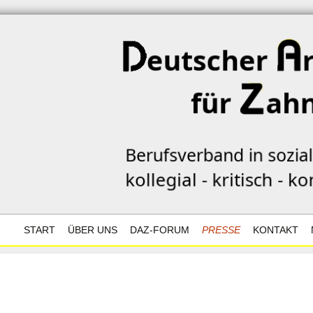
START
ÜBER UNS
DAZ-FORUM
PRESSE
KONTAKT
TEST
ZIELE
FORUM AKTUELL
DATENSCHU
DAZ-POSITIONEN
FORUM ARCHIV
POSITIONS-
KONTAKTF
ARBEITSPAPIER