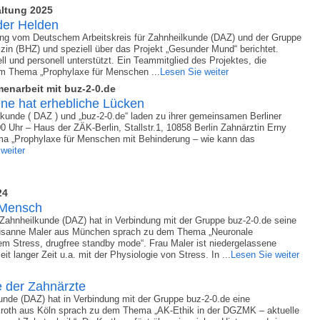
SELBSTVERPFLICHTUNG
IMPRESSUM
altung 2025
BASIS-ENDO-KONZEP
der Helden
gung vom Deutschem Arbeitskreis für Zahnheilkunde (DAZ) und der Gruppe
QUALITÄTSSICHERUNG
zin (BHZ) und speziell über das Projekt „Gesunder Mund“ berichtet.
l und personell unterstützt. Ein Teammitglied des Projektes, die
um Thema „Prophylaxe für Menschen ...
11 PUNKTE FÜR DIE
Lesen Sie weiter
MITGLIEDSCHAFT
enarbeit mit buz-2-0.de
ene hat erhebliche Lücken
PARTNER
lkunde ( DAZ ) und „buz-2-0.de“ laden zu ihrer gemeinsamen Berliner
0 Uhr – Haus der ZÄK-Berlin, Stallstr.1, 10858 Berlin Zahnärztin Erny
a „Prophylaxe für Menschen mit Behinderung – wie kann das
SATZUNG
weiter
VORSTAND UND
GESCHÄFTSFÜHRUNG
24
 Mensch
BEITRITTSFORMULAR
 Zahnheilkunde (DAZ) hat in Verbindung mit der Gruppe buz-2-0.de seine
 Susanne Maler aus München sprach zu dem Thema „Neuronale
m Stress, drugfree standby mode“. Frau Maler ist niedergelassene
t langer Zeit u.a. mit der Physiologie von Stress. In ...
Lesen Sie weiter
e der Zahnärzte
unde (DAZ) hat in Verbindung mit der Gruppe buz-2-0.de eine
 Kroth aus Köln sprach zu dem Thema „AK-Ethik in der DGZMK – aktuelle