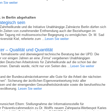
n Sie weiter
in Berlin abgehalten
ategisch sein
 Zahnheilkunde und die Initiative Unabhängige Zahnärzte Berlin dürfen sich
n. In Zeiten von zunehmender Entfremdung auch der Beziehungen im
der Tagung mit multisensorischer Begegnung zu ermöglichen. Dr. M. Sad
versität Kiel, referierte zum ...
Lesen Sie weiter
er – Qualität und Quantität
 formalisierte und überwiegend technische Beratung bei der UPD. Die
r vor einigen Jahren an eine „Firma“ vergebenen Unabhängigen
den Deutschen Arbeitskreis für Zahnheilkunde auf die schon bei der
mmen. Damals wurde, nicht nur von Seiten des ...
Lesen Sie weiter
nd der Bundeszahnärztekammer alle Gute für die Arbeit der nächsten
en”: Sicherung der ärztlichen Eigenverantwortung trotz aller
issen und der einengenden Gesundheitsbürokratie sowie die berufsethische
 Bevölkerung.
Lesen Sie weiter
unsichert Eltern: Stellungnahme der Informationsstelle für
ür Präventivzahnmedizin zu Dr. Wolffs neuem Zahnpasta-Werbespot Karies