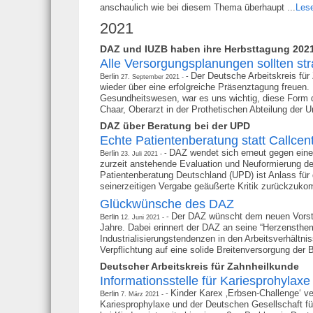
anschaulich wie bei diesem Thema überhaupt ...
Lese
2021
DAZ und IUZB haben ihre Herbsttagung 2021 
Alle Versorgungsplanungen sollten str
Der Deutsche Arbeitskreis für
Berlin
27. September 2021
wieder über eine erfolgreiche Präsenztagung freue
Gesundheitswesen, war es uns wichtig, diese Form 
Chaar, Oberarzt in der Prothetischen Abteilung der Uni
DAZ über Beratung bei der UPD
Echte Patientenberatung statt Callcent
DAZ wendet sich erneut gegen eine
Berlin
23. Juli 2021
zurzeit anstehende Evaluation und Neuformierung de
Patientenberatung Deutschland (UPD) ist Anlass für 
seinerzeitigen Vergabe geäußerte Kritik zurückzuko
Glückwünsche des DAZ
Der DAZ wünscht dem neuen Vorsta
Berlin
12. Juni 2021
Jahre. Dabei erinnert der DAZ an seine “Herzensthem
Industrialisierungstendenzen in den Arbeitsverhältn
Verpflichtung auf eine solide Breitenversorgung der
Deutscher Arbeitskreis für Zahnheilkunde
Informationsstelle für Kariesprohylaxe
Kinder Karex ‚Erbsen-Challenge‘ ver
Berlin
7. März 2021
Kariesprophylaxe und der Deutschen Gesellschaft f