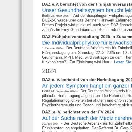
DAZ e.V. berichtet von der Frühjahrsveranst
Unser Gesundheitssystem braucht lei
Auf der diesjährigen Frühjahrsta
Berlin
28. März 2025
BUZ-2-0 wurde über das Berliner Hilfswerk Zahnmedi
Dieses Projekt wird punktuell auch vom DAZ finanziel
Zahnärztin Erny Grundmann aus Berlin, referierte z
DAZ-Frühjahrsveranstaltung 2025 in Zusamm
Die Individualprophylaxe für Erwachs
Der Deutsche Arbeitskreis für Zahnhei
1. Februar 2025
Frühjahrstagung ein: Samstag, 22. 3. 2025 um 10 : 0
Grundmann, MPH, Msc. wird vortragen zu dem Them
funktionieren?“. Zur Einleitung wird Herr ...
Lesen Sie 
2024
DAZ e. V. berichtet von der Herbsttagung 20
An jedem Symptom hängt ein ganzer
Der Deutsche Arbeitskreis für
Berlin
24. September 2024
jährliche Herbsttagung abgehalten. Die Referentin
Regulationsmöglichkeiten bei akutem und chronische
Psychotherapeutin und Coach und beschäftigt sich sei
DAZ .e. V. berichtet von der FV 2024
Auf der Suche nach der Medizinerehr
Der Deutsche Arbeitskreis für Zahnheilk
30. April 2024
Frühjahrstagung abgehalten. Der Referent Dr. Gero