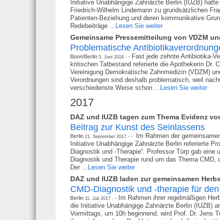
Initiative Unabhängige Zahnärzte Berlin (IUZB) hat
Friedrich-Wilhelm Lindemann zu grundsätzlichen Fra
Patienten-Beziehung und deren kommunikative Grund
Redebeiträge ...
Lesen Sie weiter
Gemeinsame Pressemitteilung von VDZM u
Problematische Antibiotikaverordnung
Fast jede zehnte Antibiotika-V
Bonn/Berlin
5. Juni 2018
kritischen Tatbestand referierte die Apothekerin Dr
Vereinigung Demokratische Zahnmedizin (VDZM) und 
Verordnungen sind deshalb problematisch, weil nachw
verschiedenste Weise schon ...
Lesen Sie weiter
2017
DAZ und IUZB tagen zum Thema Evidenz von
Beitrag zur Kunst des Seinlassens
Im Rahmen der gemeinsamen H
Berlin
21. September 2017
Initiative Unabhängige Zahnärzte Berlin referierte 
Diagnostik und -Therapie“. Professor Türp gab eine 
Diagnostik und Therapie rund um das Thema CMD, die
Der ...
Lesen Sie weiter
DAZ und IUZB laden zur gemeinsamen Herb
CMD-Diagnostik und -therapie für den
Im Rahmen ihrer regelmäßigen Herbs
Berlin
11. Juli 2017
die Initiative Unabhängige Zahnärzte Berlin (IUZB) a
Vormittags, um 10h beginnend, wird Prof. Dr. Jens