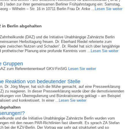
UZB ) laden zur ihrer gemeinsamen Berliner Frühjahrstagung ein: Samstag,
org – Wilhelm – Str. 16 in 10711 Berlin Frau Dr. Anke ...
Lesen Sie weiter
in Berlin abgehalten
 Zahnheilkunde (DAZ) und die Initiative Unabhängige Zahnärzte Berlin
meinsamen Herbsttagung freuen. Dr. Eberhard Riedel referierte zum
pie zwischen Nutzen und Schaden“. Dr. Riedel hat sich über langjährige
 prothetischer Planung eine profunde Kenntnis vom ...
Lesen Sie weiter
le Gruppen
GAZ zum Referentenentwurf GKV-FinStG
Lesen Sie weiter
e Reaktion von bedeutender Stelle
in, Dr. Jörg Meyer, hat sich die Mühe gemacht, auf eine Presseerklärung
Z) zu reagieren. In dieser Presseerklärung wurde über die demotivierenden
rkungen von Überregulierung und Bürokratisierung geklagt – am Beispiel
iert und konkretisiert. In einer ...
Lesen Sie weiter
abgehalten
serungen!?
eilkunde und die Initiative Unabhängige Zahnärzte Berlin wurden vom
ngen mit den neuen PAR-Richtlinien fast überrollt. Es sprach ZA Stefan
ch bei der KZV-Berlin. Der Vortrag war sehr gut strukturiert und so