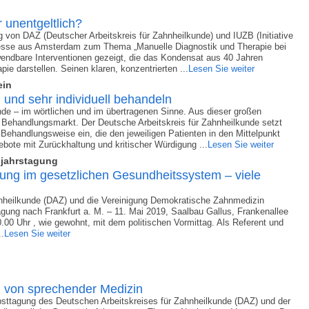
 unentgeltlich?
g von DAZ (Deutscher Arbeitskreis für Zahnheilkunde) und IUZB (Initiative
s Hesse aus Amsterdam zum Thema „Manuelle Diagnostik und Therapie bei
endbare Interventionen gezeigt, die das Kondensat aus 40 Jahren
ie darstellen. Seinen klaren, konzentrierten ...
Lesen Sie weiter
ein
 und sehr individuell behandeln
nde – im wörtlichen und im übertragenen Sinne. Aus dieser großen
er Behandlungsmarkt. Der Deutsche Arbeitskreis für Zahnheilkunde setzt
e Behandlungsweise ein, die den jeweiligen Patienten in den Mittelpunkt
ebote mit Zurückhaltung und kritischer Würdigung ...
Lesen Sie weiter
jahrstagung
rung im gesetzlichen Gesundheitssystem – viele
hnheilkunde (DAZ) und die Vereinigung Demokratische Zahnmedizin
gung nach Frankfurt a. M. – 11. Mai 2019, Saalbau Gallus, Frankenallee
.00 Uhr , wie gewohnt, mit dem politischen Vormittag. Als Referent und
..
Lesen Sie weiter
 von sprechender Medizin
sttagung des Deutschen Arbeitskreises für Zahnheilkunde (DAZ) und der