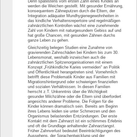
Denn spätestens vom ersten Zahn eines Kindes an
werden die Weichen gestellt. Mit gesunder Ernährung,
konsequentem Zähneputzen durch die Eltern, der
Integration adäquater Mundhygienegewohnheiten in
das kindliche Verhaltensrepertoire und regelmäßigen
zahnärztlichen Kontrollen wächst eine zunehmende
Zahl von Kindern mit naturgesundem Gebiss auf und
hat große Chancen, mit gesunden Zähnen durchs
ganze Leben zu gehen.
Gleichzeitig belegen Studien eine Zunahme von
gravierenden Zahnschäden bei Kindern bis zum 30.
Lebensmonat, weshalb inzwischen auch die
zahnärztlichen Spitzenorganisationen mit einem
Konzept „Frühkindliche Karies vermeiden" an Politik
und Öffentlichkeit herangetreten sind. Vornehmlich
betrifft diese Problematik Kinder aus Familien mit
Migrationshintergrund oder schwierigen finanziellen
und sozialen Verhältnissen. In diesen Familien
herrscht z.T. Unkenntnis über die Wichtigkeit
gesunder Milchzähne oder die Eltern sind überfordert
angesichts anderer Probleme. Die Folgen für die
Kinder können dramatisch sein. Bereits am Beginn
ihres Lebens leiden sie unter Schmerzen und den
Organismus belastenden Entzündungen. Der erste
Kontakt mit dem Zahnarzt ist ein schlimmes Erlebnis
und oft die Grundlage anhaltender Zahnarztangst.
Früher Zahnverlust bedeutet Beeinträchtigungen des
Aussehens, der Sprachentwicklung und der