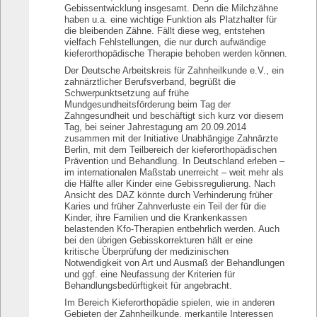
Gebissentwicklung insgesamt. Denn die Milchzähne
haben u.a. eine wichtige Funktion als Platzhalter für
die bleibenden Zähne. Fällt diese weg, entstehen
vielfach Fehlstellungen, die nur durch aufwändige
kieferorthopädische Therapie behoben werden können.
Der Deutsche Arbeitskreis für Zahnheilkunde e.V., ein
zahnärztlicher Berufsverband, begrüßt die
Schwerpunktsetzung auf frühe
Mundgesundheitsförderung beim Tag der
Zahngesundheit und beschäftigt sich kurz vor diesem
Tag, bei seiner Jahrestagung am 20.09.2014
zusammen mit der Initiative Unabhängige Zahnärzte
Berlin, mit dem Teilbereich der kieferorthopädischen
Prävention und Behandlung. In Deutschland erleben –
im internationalen Maßstab unerreicht – weit mehr als
die Hälfte aller Kinder eine Gebissregulierung. Nach
Ansicht des DAZ könnte durch Verhinderung früher
Karies und früher Zahnverluste ein Teil der für die
Kinder, ihre Familien und die Krankenkassen
belastenden Kfo-Therapien entbehrlich werden. Auch
bei den übrigen Gebisskorrekturen hält er eine
kritische Überprüfung der medizinischen
Notwendigkeit von Art und Ausmaß der Behandlungen
und ggf. eine Neufassung der Kriterien für
Behandlungsbedürftigkeit für angebracht.
Im Bereich Kieferorthopädie spielen, wie in anderen
Gebieten der Zahnheilkunde, merkantile Interessen