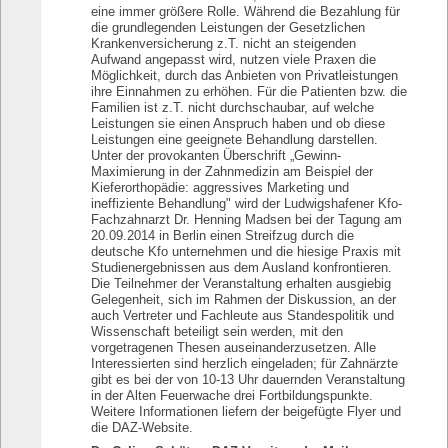
eine immer größere Rolle. Während die Bezahlung für
die grundlegenden Leistungen der Gesetzlichen
Krankenversicherung z.T. nicht an steigenden
Aufwand angepasst wird, nutzen viele Praxen die
Möglichkeit, durch das Anbieten von Privatleistungen
ihre Einnahmen zu erhöhen. Für die Patienten bzw. die
Familien ist z.T. nicht durchschaubar, auf welche
Leistungen sie einen Anspruch haben und ob diese
Leistungen eine geeignete Behandlung darstellen.
Unter der provokanten Überschrift „Gewinn-
Maximierung in der Zahnmedizin am Beispiel der
Kiefer­orthopädie: aggressives Marketing und
ineffiziente Behandlung" wird der Ludwigshafener Kfo-
Fachzahnarzt Dr. Henning Madsen bei der Tagung am
20.09.2014 in Berlin einen Streifzug durch die
deutsche Kfo unternehmen und die hiesige Praxis mit
Studienergebnissen aus dem Ausland konfrontieren.
Die Teilnehmer der Veranstaltung erhalten ausgiebig
Gelegenheit, sich im Rahmen der Diskussion, an der
auch Vertreter und Fachleute aus Standespolitik und
Wissenschaft beteiligt sein werden, mit den
vorgetragenen Thesen auseinanderzusetzen. Alle
Interessierten sind herzlich eingeladen; für Zahnärzte
gibt es bei der von 10-13 Uhr dauernden Veranstaltung
in der Alten Feuerwache drei Fortbildungspunkte.
Weitere Informationen liefern der beigefügte Flyer und
die DAZ-Website.