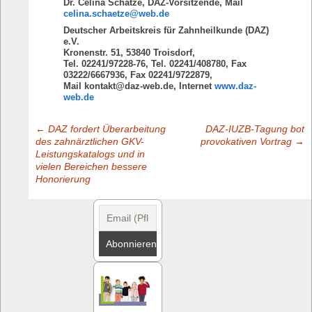
Dr. Celina Schätze, DAZ-Vorsitzende, Mail
celina.schaetze@web.de
Deutscher Arbeitskreis für Zahnheilkunde (DAZ)
e.V.
Kronenstr. 51, 53840 Troisdorf,
Tel. 02241/97228-76, Tel. 02241/408780, Fax
03222/6667936, Fax 02241/9722879,
Mail kontakt@daz-web.de, Internet
www.daz-
web.de
←
DAZ fordert Überarbeitung
DAZ-IUZB-Tagung bot
Post
des zahnärztlichen GKV-
provokativen Vortrag
→
Leistungskatalogs und in
vielen Bereichen bessere
navigation
Honorierung