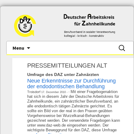
Skip
Suche
Menu
to
nach:
content
PRESSEMITTEILUNGEN ALT
Umfrage des DAZ unter Zahnärzten
Neue Erkenntnisse zur Durchführung
der endodontischen Behandlung
Mit einer Fragebogenaktion
Troisdorf
17. Dezember 2010
hat sich in diesem Jahr der Deutsche Arbeitskreis für
Zahnheilkunde, ein zahnärztlicher Berufsverband, an
alle endodontisch tätigen Zahnärzte gerichtet. Es
sollte ein Bild von der real in den Praxen geübten
Vorgehensweise bei Wurzelkanal-Behand­lungen
gezeichnet werden. Der verwendete Fragebogen kann
unter www.daz-web.de eingesehen werden. Der
wichtigste Beweggrund für den DAZ, diese Umfrage