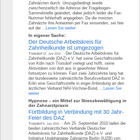
Zahnärzten durch. Umzugsbedingt wurde
zwischenzeitlich die Adresse der Fragebogen-
Sammelstelle geändert, dabei jedoch leider die Fax-
Nummer fehlerhaft angegeben. Da die meisten
Zahnärzte ihre Antworten per Fax einsenden, sei hier
auf die ...
Lesen Sie weiter
In eigener Sache:
Der Deutsche Arbeitskreis für
Zahnheilkunde ist umgezogen
Der Deutsche Arbeitskreis für
Troisdorf
22. Juni 2010
Zahnheilkunde (DAZ) e.V. hat seine Geschäftsstelle
von Köln nach Troisdorf verlegt und hofft, seine
Aktivitäten von dort aus in gewohnter Weise
fortsetzen zu können. Fast zwei Jahrzehnte lang hat
der bundesweite zahnärztliche Berufsverband DAZ in
Köln eine Geschäftsstelle in enger Anbindung an den
ärztlichen Verband NAV-Virchow-Bund, ...
Lesen Sie
weiter
Hypnose – ein Mittel zur Stressbewältigung in
der Zahnarztpraxis
Fortbildung in Verbindung mit 30 Jahr-
Feier des DAZ
Am 25. September 2010 laden die
Troisdorf
8. Juni 2010
beiden zahnärztlichen Verbände Deutscher
Arbeitskreis für Zahnheilkunde (DAZ) e.V. und
Initiative Unabhängige Zahnärzte Berlin (IUZB) von