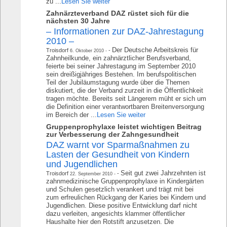
zu ...
Lesen Sie weiter
Zahnärzteverband DAZ rüstet sich für die
nächsten 30 Jahre
– Informationen zur DAZ-Jahrestagung
2010 –
Der Deutsche Arbeitskreis für
Troisdorf
6. Oktober 2010
Zahnheilkunde, ein zahnärztlicher Berufsverband,
feierte bei seiner Jahrestagung im September 2010
sein dreißigjähriges Bestehen. Im berufspolitischen
Teil der Jubiläumstagung wurde über die Themen
diskutiert, die der Verband zurzeit in die Öffentlichkeit
tragen möchte. Bereits seit Längerem müht er sich um
die Definition einer verantwortbaren Breitenversorgung
im Bereich der ...
Lesen Sie weiter
Gruppenprophylaxe leistet wichtigen Beitrag
zur Verbesserung der Zahngesundheit
DAZ warnt vor Sparmaßnahmen zu
Lasten der Gesundheit von Kindern
und Jugendlichen
Seit gut zwei Jahrzehnten ist
Troisdorf
22. September 2010
zahnmedizinische Gruppenprophylaxe in Kindergärten
und Schulen gesetzlich verankert und trägt mit bei
zum erfreulichen Rückgang der Karies bei Kindern und
Jugendlichen. Diese positive Entwicklung darf nicht
dazu verleiten, angesichts klammer öffentlicher
Haushalte hier den Rotstift anzusetzen. Die