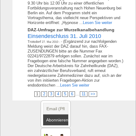
9.30 Uhr bis 12.00 Uhr zu einer öffentlichen
Fortbildungsveranstaltung nach Hohen Neuenburg bei
Berlin ein. Auf dem Programm steht ein
Vortragsthema, das vielleicht neue Perspektiven und
Horizonte eröffnet: „Hypnose ...
Lesen Sie weiter
DAZ-Umfrage zur Wurzelkanalbehandlung
Einsendeschluss 31. Juli 2010
(Ergänzend zur nachfolgenden
Troisdorf
27. Mai 2010
Meldung weist der DAZ darauf hin, dass FAX-
ZUSENDUNGEN bitte an die Nummer Fax
02241/9722879 erfolgen sollen. Zunächst war im
Fragebogen eine falsche Nummer angegeben worden.)
Der Deutsche Arbeitskreis für Zahnheilkunde (DAZ),
ein zahnärztlicher Berufsverband, ruft erneut
niedergelassene Zahnmediziner dazu auf, sich an der
von ihm initiierten Fragebogen-Aktion zur
endodontischen ...
Lesen Sie weiter
1
2
3
4
5
6
...
11
>>