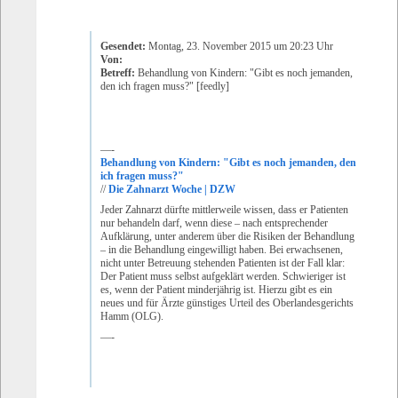
Gesendet:
Montag, 23. November 2015 um 20:23 Uhr
Von:
Betreff:
Behandlung von Kindern: "Gibt es noch jemanden,
den ich fragen muss?" [feedly]
—-
Behandlung von Kindern: "Gibt es noch jemanden, den
ich fragen muss?"
//
Die Zahnarzt Woche | DZW
Jeder Zahnarzt dürfte mittlerweile wissen, dass er Patienten
nur behandeln darf, wenn diese – nach entsprechender
Aufklärung, unter anderem über die Risiken der Behandlung
– in die Behandlung eingewilligt haben. Bei erwachsenen,
nicht unter Betreuung stehenden Patienten ist der Fall klar:
Der Patient muss selbst aufgeklärt werden. Schwieriger ist
es, wenn der Patient minderjährig ist. Hierzu gibt es ein
neues und für Ärzte günstiges Urteil des Oberlandesgerichts
Hamm (OLG).
—-
__,_._,___