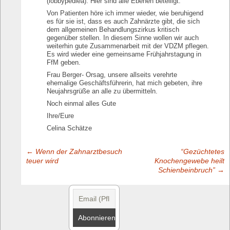
(lobbypediea). Hier sind alle Ebenen beteiligt.
Von Patienten höre ich immer wieder, wie beruhigend
es für sie ist, dass es auch Zahnärzte gibt, die sich
dem allgemeinen Behandlungszirkus kritisch
gegenüber stellen. In diesem Sinne wollen wir auch
weiterhin gute Zusammenarbeit mit der VDZM pflegen.
Es wird wieder eine gemeinsame Frühjahrstagung in
FfM geben.
Frau Berger- Orsag, unsere allseits verehrte
ehemalige Geschäftsführerin, hat mich gebeten, ihre
Neujahrsgrüße an alle zu übermitteln.
Noch einmal alles Gute
Ihre/Eure
Celina Schätze
←
Wenn der Zahnarztbesuch
“Gezüchtetes
Post
teuer wird
Knochengewebe heilt
Schienbeinbruch”
→
navigation