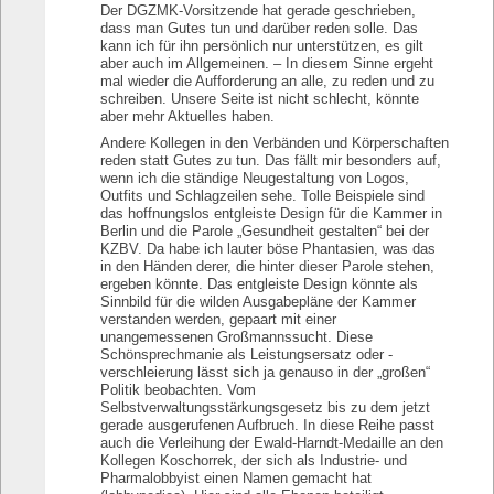
Der DGZMK-Vorsitzende hat gerade geschrieben,
dass man Gutes tun und darüber reden solle. Das
kann ich für ihn persönlich nur unterstützen, es gilt
aber auch im Allgemeinen. – In diesem Sinne ergeht
mal wieder die Aufforderung an alle, zu reden und zu
schreiben. Unsere Seite ist nicht schlecht, könnte
aber mehr Aktuelles haben.
Andere Kollegen in den Verbänden und Körperschaften
reden statt Gutes zu tun. Das fällt mir besonders auf,
wenn ich die ständige Neugestaltung von Logos,
Outfits und Schlagzeilen sehe. Tolle Beispiele sind
das hoffnungslos entgleiste Design für die Kammer in
Berlin und die Parole „Gesundheit gestalten“ bei der
KZBV. Da habe ich lauter böse Phantasien, was das
in den Händen derer, die hinter dieser Parole stehen,
ergeben könnte. Das entgleiste Design könnte als
Sinnbild für die wilden Ausgabepläne der Kammer
verstanden werden, gepaart mit einer
unangemessenen Großmannssucht. Diese
Schönsprechmanie als Leistungsersatz oder -
verschleierung lässt sich ja genauso in der „großen“
Politik beobachten. Vom
Selbstverwaltungsstärkungsgesetz bis zu dem jetzt
gerade ausgerufenen Aufbruch. In diese Reihe passt
auch die Verleihung der Ewald-Harndt-Medaille an den
Kollegen Koschorrek, der sich als Industrie- und
Pharmalobbyist einen Namen gemacht hat