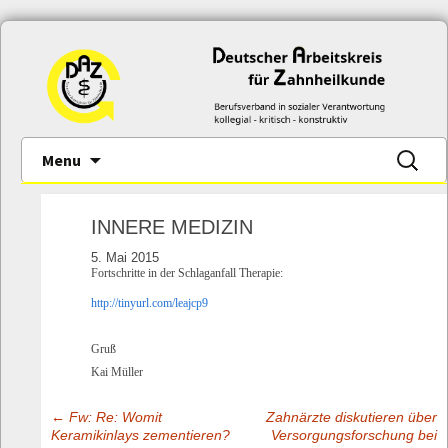
Skip
Suche
Menu
to
nach:
content
INNERE MEDIZIN
5. Mai 2015
Fortschritte in der Schlaganfall Therapie:
http://tinyurl.com/leajcp9
Gruß
Kai Müller
←
Fw: Re: Womit
Zahnärzte diskutieren über
Post
Keramikinlays zementieren?
Versorgungsforschung bei