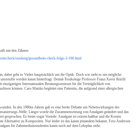
SELBSTVERPFLICHTUNG
IMPRESSUM
BASIS-ENDO-KONZEP
QUALITÄTSSICHERUNG
11 PUNKTE FÜR DIE
MITGLIEDSCHAFT
PARTNER
äft mit den Zähnen
dheitscheck/sendung/gesundheits-check-folge-3-100.html
SATZUNG
in, dabei geht es Vielen hauptsächlich um die Optik. Doch wie steht es um mögliche
VORSTAND UND
 Kunststoffe werden kaum hinterfragt. Dental-Toxikologe Professor Franz-Xaver Reichl
GESCHÄFTSFÜHRUNG
 einzigartigen Internationalen Beratungszentrum für die Verträglichkeit von
slösen können. Caro Matzko begleitet eine Patientin, die aufgrund einer allergischen
BEITRITTSFORMULAR
wunden. In den 1980er-Jahren gab es eine breite Debatte um Nebenwirkungen des
e Zahnsanierungs-Welle. Längst wurde die Zusammensetzung von Amalgam geändert und das
rei gesprochen. Es bietet sogar Vorteile: Amalgam ist extrem haltbar und die Kosten
hte Alternative zu Kompositen. Nur leider ist das kaum jemandem bekannt. Fero Andersen
Amalgam für Zahnmedizinstudenten kaum noch auf dem Lehrplan steht.