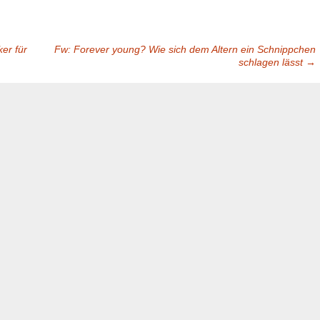
er für
Fw: Forever young? Wie sich dem Altern ein Schnippchen
schlagen lässt
→