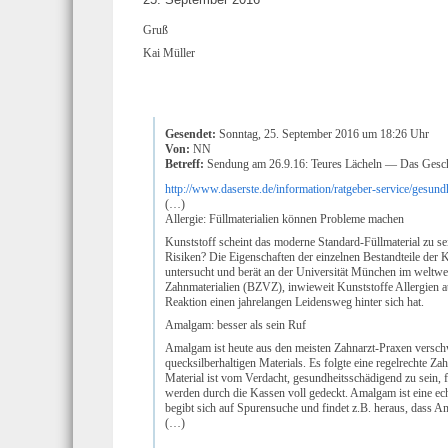
Gruß
Kai Müller
Gesendet:
Sonntag, 25. September 2016 um 18:26 Uhr
Von:
NN
Betreff:
Sendung am 26.9.16: Teures Lächeln — Das Gesch
http://www.daserste.de/information/ratgeber-service/gesun
(…)
Allergie: Füllmaterialien können Probleme machen
Kunststoff scheint das moderne Standard-Füllmaterial zu se
Risiken? Die Eigenschaften der einzelnen Bestandteile der
untersucht und berät an der Universität München im weltweit
Zahnmaterialien (BZVZ), inwieweit Kunststoffe Allergien au
Reaktion einen jahrelangen Leidensweg hinter sich hat.
Amalgam: besser als sein Ruf
Amalgam ist heute aus den meisten Zahnarzt-Praxen versch
quecksilberhaltigen Materials. Es folgte eine regelrecht
Material ist vom Verdacht, gesundheitsschädigend zu sein, f
werden durch die Kassen voll gedeckt. Amalgam ist eine ec
begibt sich auf Spurensuche und findet z.B. heraus, dass 
(…)