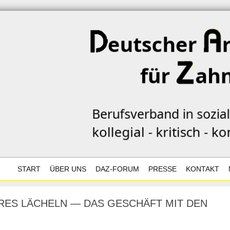
START
ÜBER UNS
DAZ-FORUM
PRESSE
KONTAKT
TEST
ZIELE
FORUM AKTUELL
DATENSCHU
URES LÄCHELN — DAS GESCHÄFT MIT DEN
DAZ-POSITIONEN
FORUM ARCHIV
POSITIONS-
KONTAKTF
ARBEITSPAPIER