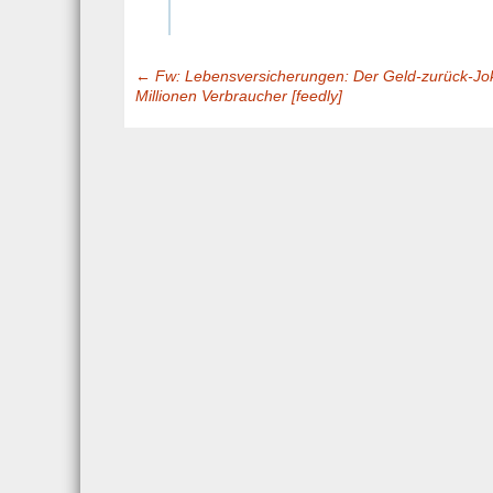
__,_._,___
←
Fw: Lebensversicherungen: Der Geld-zurück-Jok
Post
Millionen Verbraucher [feedly]
navigation