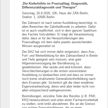
„
Die Kieferhöhle im Praxisalltag: Diagnostik,
Differenzialdiagnostik und Therapie“
.
Samstag, 26.9.2026, 10h, Haus der ZÄK-Berlin,
Stallstr. 1, 10585 Berlin
Der Zahnarzt ist nach seiner Ausbildung berechtigt, in
allen Bereichen der Zahnheilkunde zu arbeiten. Dafür
ist er auch verpflichtet, sich in dem ganzen Spektrum
des Faches fortzubilden. Er trägt die Verantwortung
dafür, dass er für die Herausforderungen des
Praxisalltags mit dem dafür jeweils ausreichenden
Wissen ausgestattet ist.
Der DAZ hat sich immer dafür eingesetzt, dass Aus-,
Fort- und Weiterbildung für den Zahnarztberuf in Breite
und Tiefe geeignet sein müssen, eine gute
Allgemeinversorgung der Bevölkerung zu
gewährleisten. Hier wurde und wird kritisiert, dass
Verschlechterungen in der ersten universitären
Ausbildung zu beobachten sind und dass es immer
noch keine strukturierte Generalistenfortbildung nach
dem Examen gibt. Sicherlich gilt die oben erwähnte
Eigenverantwortung, diese wird aber leider nicht von
allen entsprechend wahrgenommen.
Bestrebungen, einzelne Teile des Berufes (z.B. PAR,
KfO) herauszulösen und unter einen Facharztvorbehalt
zu stellen, sind strikt abzulehnen. Bis an die Grenze
von echten Spezialproblemen, die an einen