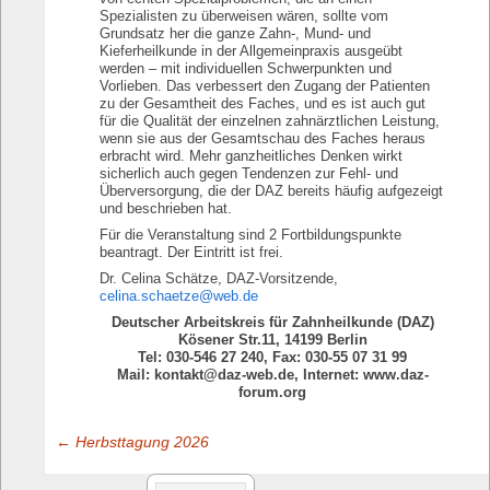
Spezialisten zu überweisen wären, sollte vom
Grundsatz her die ganze Zahn-, Mund- und
Kieferheilkunde in der Allgemeinpraxis ausgeübt
werden – mit individuellen Schwerpunkten und
Vorlieben. Das verbessert den Zugang der Patienten
zu der Gesamtheit des Faches, und es ist auch gut
für die Qualität der einzelnen zahnärztlichen Leistung,
wenn sie aus der Gesamtschau des Faches heraus
erbracht wird. Mehr ganzheitliches Denken wirkt
sicherlich auch gegen Tendenzen zur Fehl- und
Überversorgung, die der DAZ bereits häufig aufgezeigt
und beschrieben hat.
Für die Veranstaltung sind 2 Fortbildungspunkte
beantragt. Der Eintritt ist frei.
Dr. Celina Schätze, DAZ-Vorsitzende,
celina.schaetze@web.de
Deutscher Arbeitskreis für Zahnheilkunde (DAZ)
Kösener Str.11, 14199 Berlin
Tel: 030-546 27 240, Fax: 030-55 07 31 99
Mail: kontakt@daz-web.de, Internet: www.daz-
forum.org
←
Herbsttagung 2026
Post